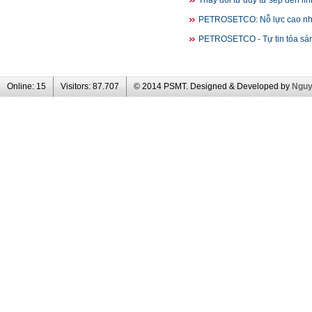
Thay đổi tư duy từ sếp đến lí
PETROSETCO: Nỗ lực cao nhất
PETROSETCO - Tự tin tỏa sán
Online:
15
Visitors:
87.707
© 2014 PSMT. Designed & Developed by
Ngu