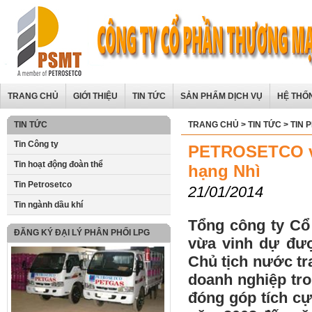
TRANG CHỦ
GIỚI THIỆU
TIN TỨC
SẢN PHẨM DỊCH VỤ
HỆ THỐ
TIN TỨC
TRANG CHỦ
>
TIN TỨC
>
TIN 
Tin Công ty
PETROSETCO vi
Tin hoạt động đoàn thể
hạng Nhì
Tin Petrosetco
21/01/2014
Tin ngành dầu khí
Tổng công ty C
ĐĂNG KÝ ĐẠI LÝ PHÂN PHỐI LPG
vừa vinh dự đư
Chủ tịch nước tr
doanh nghiệp tro
đóng góp tích cự