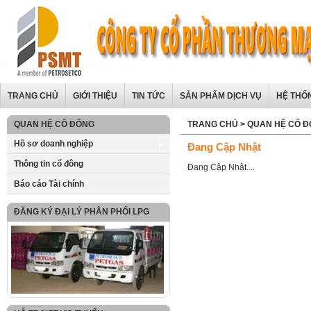
TRANG CHỦ
GIỚI THIỆU
TIN TỨC
SẢN PHẨM DỊCH VỤ
HỆ THỐ
QUAN HỆ CỔ ĐÔNG
TRANG CHỦ
>
QUAN HỆ CỔ 
Hồ sơ doanh nghiệp
Đang Cập Nhật
Thông tin cổ đông
Đang Cập Nhật....
Báo cáo Tài chính
ĐĂNG KÝ ĐẠI LÝ PHÂN PHỐI LPG