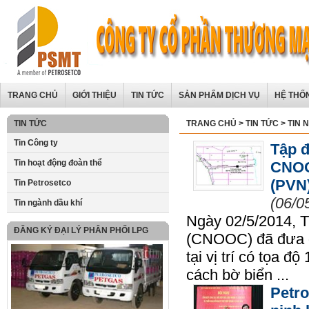
TRANG CHỦ
GIỚI THIỆU
TIN TỨC
SẢN PHẨM DỊCH VỤ
HỆ THỐ
TIN TỨC
TRANG CHỦ
>
TIN TỨC
>
TIN 
Tin Công ty
Tập đ
Tin hoạt động đoàn thể
CNOO
(PVN
Tin Petrosetco
(06/0
Tin ngành dầu khí
Ngày 02/5/2014, 
ĐĂNG KÝ ĐẠI LÝ PHÂN PHỐI LPG
(CNOOC) đã đưa g
tại vị trí có tọa đ
cách bờ biển ...
Petro