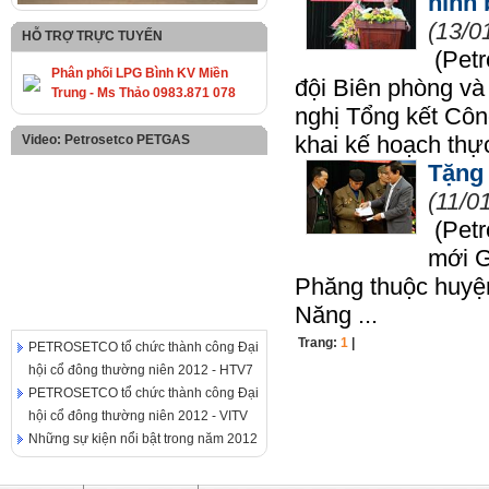
ninh 
(13/0
HỖ TRỢ TRỰC TUYẾN
(Petr
Phân phối LPG Bình KV Miền
đội Biên phòng và
Trung - Ms Thảo 0983.871 078
nghị Tổng kết Côn
khai kế hoạch thực
Video: Petrosetco PETGAS
Tặng 
(11/0
(Petr
mới G
Phăng thuộc huyện
Năng ...
Trang:
1
|
PETROSETCO tổ chức thành công Đại
hội cổ đông thường niên 2012 - HTV7
PETROSETCO tổ chức thành công Đại
hội cổ đông thường niên 2012 - VITV
Những sự kiện nổi bật trong năm 2012